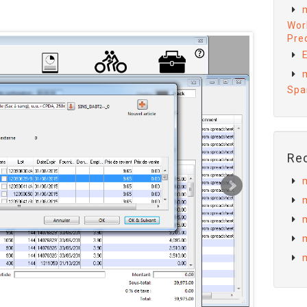
Wor
Preq
E
Spa
Re