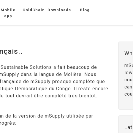
Mobile
ColdChain
Downloads
Blog
app
nçais..
Wh
mSu
Sustainable Solutions a fait beaucoup de
low
 mSupply dans la langue de Molière. Nous
cou
 française de mSupply presque complète que
can
blique Démocratique du Congo. Il reste encore
cou
 le tout devrait être complété très bientôt.
an de la version de mSupply utilisée par
progrès:
La