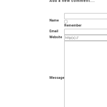
Add a new comment....
Name
Remember
Email
Website
Message