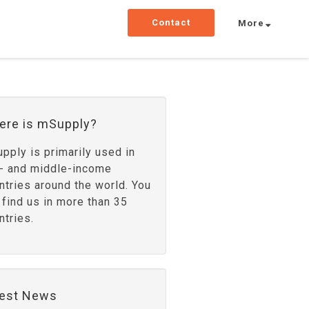
Contact
More
ere is mSupply?
pply is primarily used in
- and middle-income
ntries around the world. You
 find us in more than 35
ntries.
test News